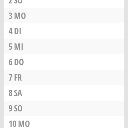
2
SO
3
MO
4
DI
5
MI
6
DO
7
FR
8
SA
9
SO
10
MO