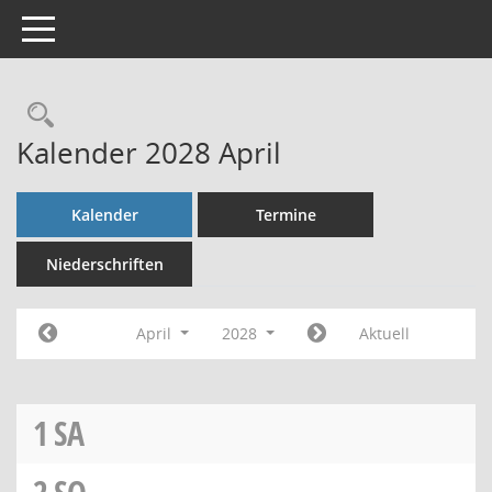
Toggle navigation
Rechercheauswahl
Kalender 2028 April
Kalender
Termine
Niederschriften
April
2028
Aktuell
1
SA