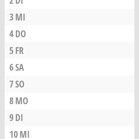
2
DI
3
MI
4
DO
5
FR
6
SA
7
SO
8
MO
9
DI
10
MI