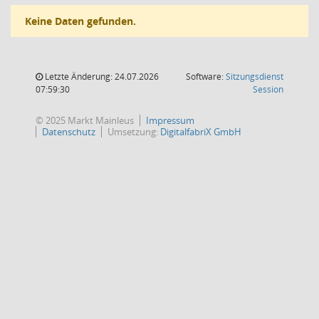
Keine Daten gefunden.
Letzte Änderung: 24.07.2026
Software:
Sitzungsdienst
(Wird in
07:59:30
Session
© 2025 Markt Mainleus
Impressum
Datenschutz
Umsetzung:
DigitalfabriX GmbH