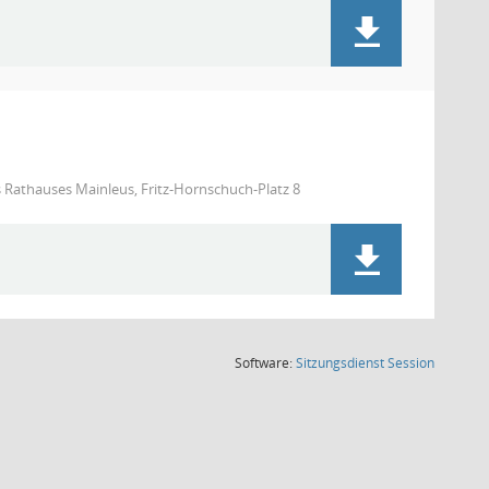
s Rathauses Mainleus, Fritz-Hornschuch-Platz 8
(Wird in
Software:
Sitzungsdienst
Session