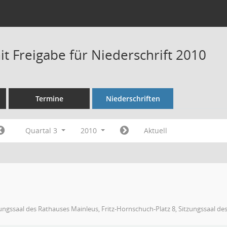
t Freigabe für Niederschrift 2010
Termine
Niederschriften
Quartal 3
2010
Aktuell
ungssaal des Rathauses Mainleus, Fritz-Hornschuch-Platz 8, Sitzungssaal de