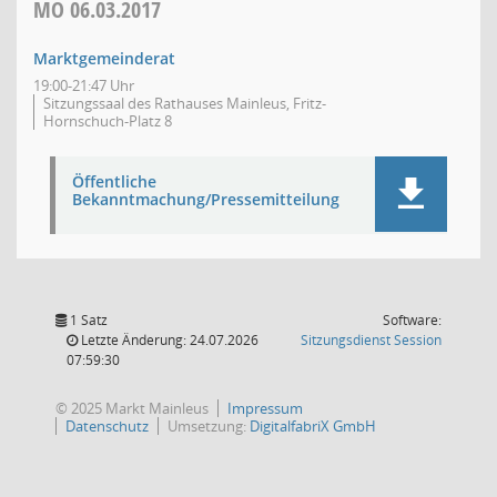
MO
06.03.2017
Marktgemeinderat
19:00-21:47 Uhr
Sitzungssaal des Rathauses Mainleus, Fritz-
Hornschuch-Platz 8
Öffentliche
Bekanntmachung/Pressemitteilung
1 Satz
Software:
(Wird in
Letzte Änderung: 24.07.2026
Sitzungsdienst
Session
07:59:30
© 2025 Markt Mainleus
Impressum
Datenschutz
Umsetzung:
DigitalfabriX GmbH