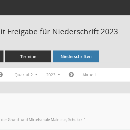
t Freigabe für Niederschrift 2023
Termine
Niederschriften
Quartal 2
2023
Aktuell
 der Grund- und Mittelschule Mainleus, Schulstr. 1