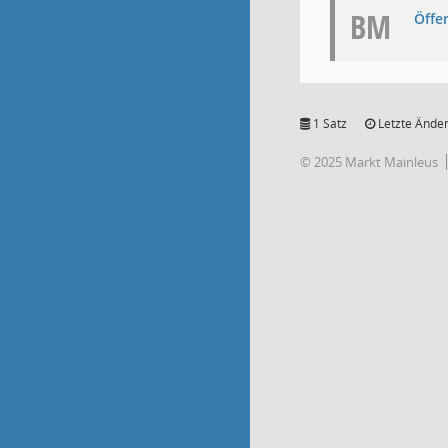
BM
Öffe
1 Satz
Letzte Änder
© 2025 Markt Mainleus