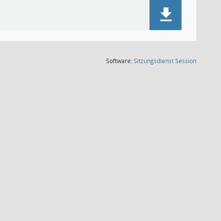
(Wird in
Software:
Sitzungsdienst
Session