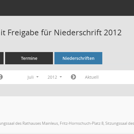
t Freigabe für Niederschrift 2012
Termine
Niederschriften
Juli
2012
Aktuell
ungssaal des Rathauses Mainleus, Fritz-Hornschuch-Platz 8, Sitzungssaal de