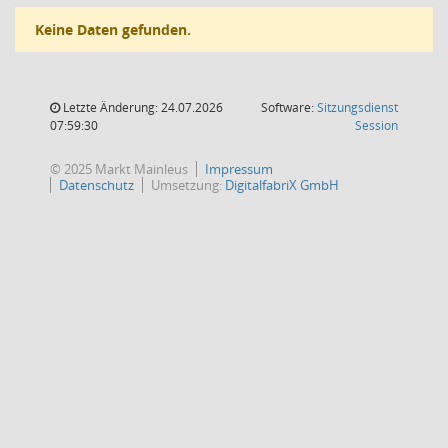
Keine Daten gefunden.
Letzte Änderung: 24.07.2026
Software:
Sitzungsdienst
(Wird in
07:59:30
Session
© 2025 Markt Mainleus
Impressum
Datenschutz
Umsetzung:
DigitalfabriX GmbH