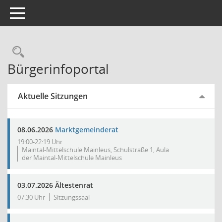
Toggle navigation
Rechercheauswahl
Bürgerinfoportal
Aktuelle Sitzungen
08.06.2026
Marktgemeinderat
19:00-22:19 Uhr
Maintal-Mittelschule Mainleus, Schulstraße 1, Aula
der Maintal-Mittelschule Mainleus
03.07.2026 Ältestenrat
07:30 Uhr
Sitzungssaal