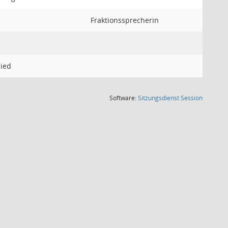
Fraktionssprecherin
lied
(Wird in
Software:
Sitzungsdienst
Session