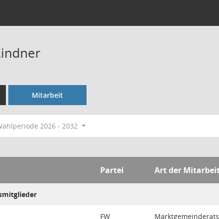
Lindner
Mitarbeit
ahlperiode 2026 - 2032
Partei
Art der Mitarbei
mitglieder
FW
Marktgemeinderats