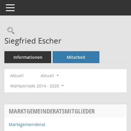
Toggle navigation
Rechercheauswahl
Siegfried Escher
Informationen
Mitarbeit
Aktuell
Aktuell
Wahlperiode 2014 - 2020
MARKTGEMEINDERATSMITGLIEDER
Marktgemeinderat