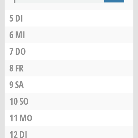
5
DI
6
MI
7
DO
8
FR
9
SA
10
SO
11
MO
12
DI