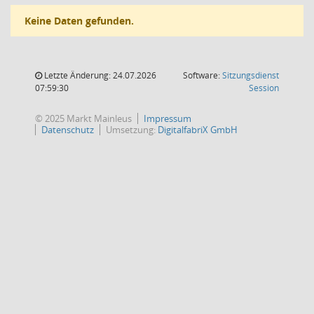
Keine Daten gefunden.
Letzte Änderung: 24.07.2026
Software:
Sitzungsdienst
(Wird in
07:59:30
Session
© 2025 Markt Mainleus
Impressum
Datenschutz
Umsetzung:
DigitalfabriX GmbH