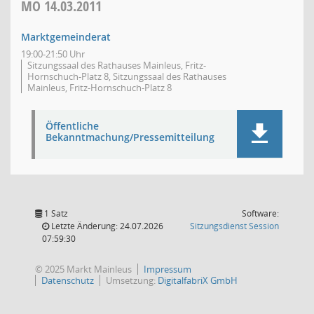
MO
14.03.2011
Marktgemeinderat
19:00-21:50 Uhr
Sitzungssaal des Rathauses Mainleus, Fritz-
Hornschuch-Platz 8, Sitzungssaal des Rathauses
Mainleus, Fritz-Hornschuch-Platz 8
Öffentliche
Bekanntmachung/Pressemitteilung
1 Satz
Software:
(Wird in
Letzte Änderung: 24.07.2026
Sitzungsdienst
Session
07:59:30
© 2025 Markt Mainleus
Impressum
Datenschutz
Umsetzung:
DigitalfabriX GmbH