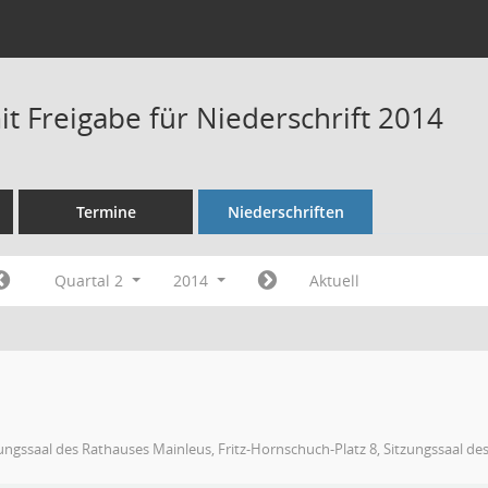
t Freigabe für Niederschrift 2014
Termine
Niederschriften
Quartal 2
2014
Aktuell
ungssaal des Rathauses Mainleus, Fritz-Hornschuch-Platz 8, Sitzungssaal de