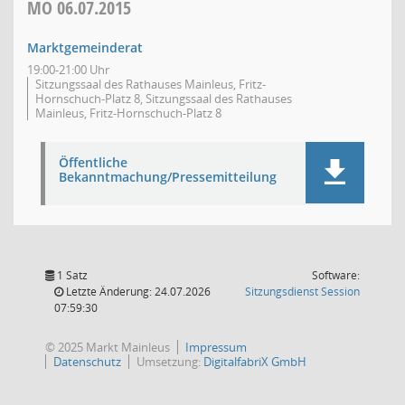
MO
06.07.2015
Marktgemeinderat
19:00-21:00 Uhr
Sitzungssaal des Rathauses Mainleus, Fritz-
Hornschuch-Platz 8, Sitzungssaal des Rathauses
Mainleus, Fritz-Hornschuch-Platz 8
Öffentliche
Bekanntmachung/Pressemitteilung
1 Satz
Software:
(Wird in
Letzte Änderung: 24.07.2026
Sitzungsdienst
Session
07:59:30
© 2025 Markt Mainleus
Impressum
Datenschutz
Umsetzung:
DigitalfabriX GmbH