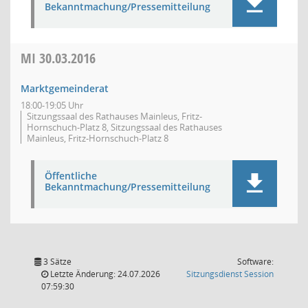
Bekanntmachung/Pressemitteilung
MI
30.03.2016
Marktgemeinderat
18:00-19:05 Uhr
Sitzungssaal des Rathauses Mainleus, Fritz-
Hornschuch-Platz 8, Sitzungssaal des Rathauses
Mainleus, Fritz-Hornschuch-Platz 8
Öffentliche
Bekanntmachung/Pressemitteilung
3 Sätze
Software:
(Wird in
Letzte Änderung: 24.07.2026
Sitzungsdienst
Session
07:59:30