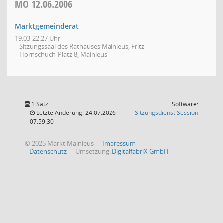
MO
12.06.2006
Marktgemeinderat
19:03-22:27 Uhr
Sitzungssaal des Rathauses Mainleus, Fritz-
Hornschuch-Platz 8, Mainleus
1 Satz
Software:
(Wird in
Letzte Änderung: 24.07.2026
Sitzungsdienst
Session
07:59:30
© 2025 Markt Mainleus
Impressum
Datenschutz
Umsetzung:
DigitalfabriX GmbH