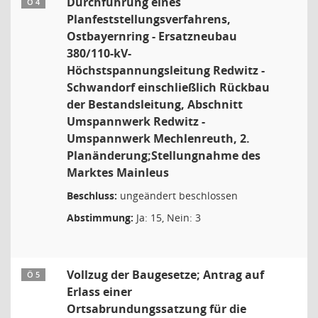
Durchführung eines
Ö 4
Planfeststellungsverfahrens,
Ostbayernring - Ersatzneubau
380/110-kV-
Höchstspannungsleitung Redwitz -
Schwandorf einschließlich Rückbau
der Bestandsleitung, Abschnitt
Umspannwerk Redwitz -
Umspannwerk Mechlenreuth, 2.
Planänderung;Stellungnahme des
Marktes Mainleus
Beschluss:
ungeändert beschlossen
Abstimmung:
Ja: 15, Nein: 3
Vollzug der Baugesetze; Antrag auf
Ö 5
Erlass einer
Ortsabrundungssatzung für die