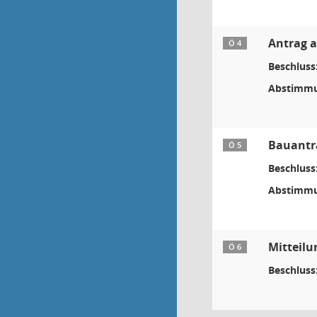
Antrag a
Ö 4
Beschluss
Abstimmu
Bauantr
Ö 5
Beschluss
Abstimmu
Mitteilu
Ö 6
Beschluss