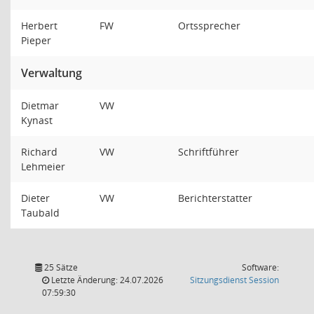
Herbert
FW
Ortssprecher
Pieper
Verwaltung
Dietmar
VW
Kynast
Richard
VW
Schriftführer
Lehmeier
Dieter
VW
Berichterstatter
Taubald
25 Sätze
Software:
(Wird in
Letzte Änderung: 24.07.2026
Sitzungsdienst
Session
07:59:30