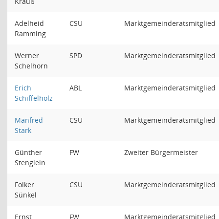
Krauß
Adelheid
CSU
Marktgemeinderatsmitglied
Ramming
Werner
SPD
Marktgemeinderatsmitglied
Schelhorn
Erich
ABL
Marktgemeinderatsmitglied
Schiffelholz
Manfred
CSU
Marktgemeinderatsmitglied
Stark
Günther
FW
Zweiter Bürgermeister
Stenglein
Folker
CSU
Marktgemeinderatsmitglied
Sünkel
Ernst
FW
Marktgemeinderatsmitglied