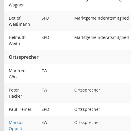
Wagner
Detlef
SPD
Marktgemeinderatsmitglied
Weißmann
Helmuth
SPD
Marktgemeinderatsmitglied
Weith
Ortssprecher
Manfred
FW
Götz
Peter
FW
Ortssprecher
Hacker
Paul Heinel
SPD
Ortssprecher
Markus
FW
Ortssprecher
Oppelt