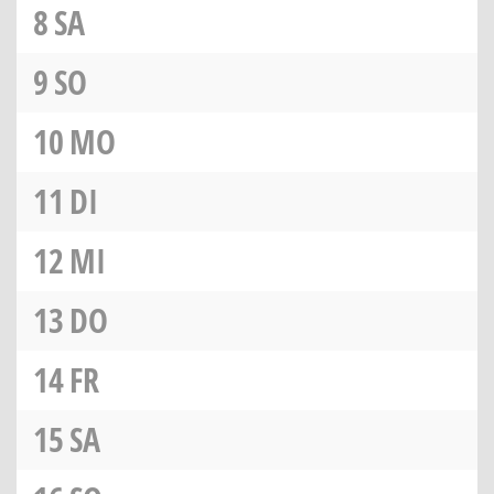
8
SA
9
SO
10
MO
11
DI
12
MI
13
DO
14
FR
15
SA