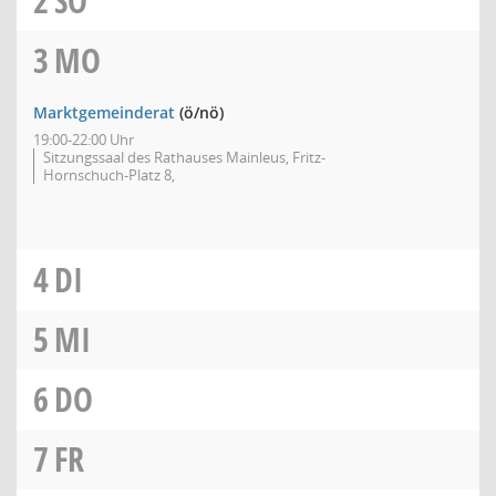
2
SO
3
MO
Marktgemeinderat
(ö/nö)
19:00-22:00 Uhr
Sitzungssaal des Rathauses Mainleus, Fritz-
Hornschuch-Platz 8,
4
DI
5
MI
6
DO
7
FR