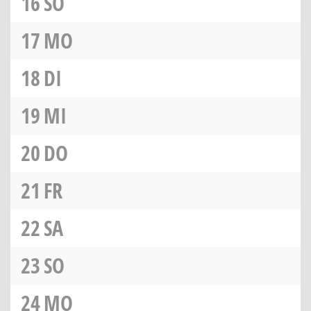
16
SO
17
MO
18
DI
19
MI
20
DO
21
FR
22
SA
23
SO
24
MO