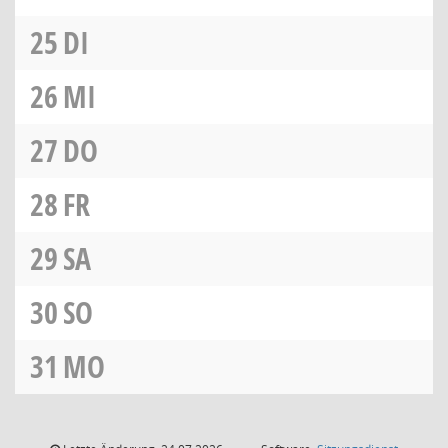
25
DI
26
MI
27
DO
28
FR
29
SA
30
SO
31
MO