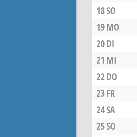
18
SO
19
MO
20
DI
21
MI
22
DO
23
FR
24
SA
25
SO