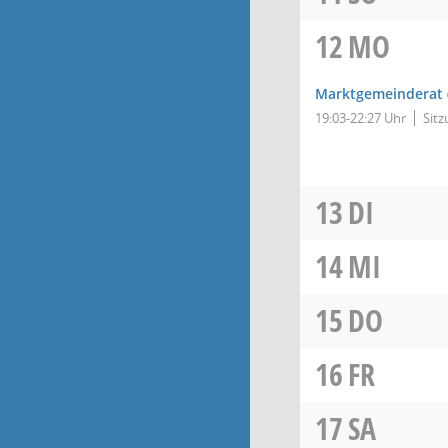
12
MO
Marktgemeinderat
19:03-22:27 Uhr
Sitz
13
DI
14
MI
15
DO
16
FR
17
SA