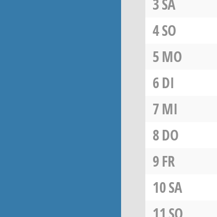
3
SA
4
SO
5
MO
6
DI
7
MI
8
DO
9
FR
10
SA
11
SO