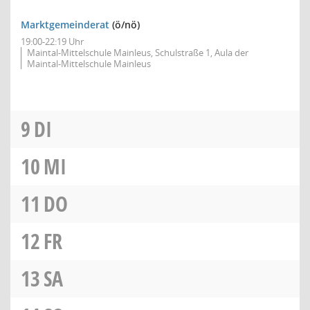
Marktgemeinderat
(ö/nö)
19:00-22:19 Uhr
Maintal-Mittelschule Mainleus, Schulstraße 1, Aula der
Maintal-Mittelschule Mainleus
9
DI
10
MI
11
DO
12
FR
13
SA