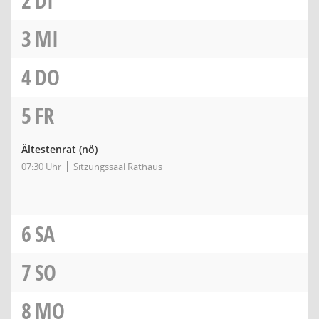
2
DI
3
MI
4
DO
5
FR
Ältestenrat
(nö)
07:30 Uhr
Sitzungssaal Rathaus
6
SA
7
SO
8
MO