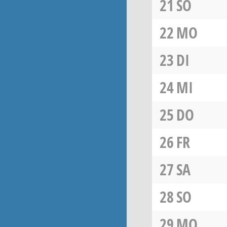
21
SO
22
MO
23
DI
24
MI
25
DO
26
FR
27
SA
28
SO
29
MO