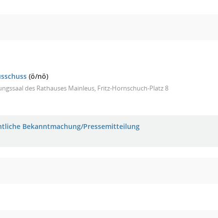
usschuss
(ö/nö)
ungssaal des Rathauses Mainleus, Fritz-Hornschuch-Platz 8
ntliche Bekanntmachung/Pressemitteilung