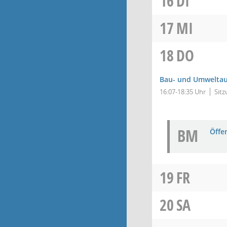
16
DI
17
MI
18
DO
Bau- und Umwelta
16:07-18:35 Uhr
Sitz
BM
Öffe
19
FR
20
SA