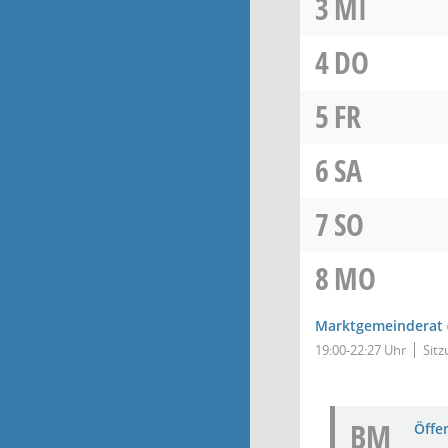
3
MI
4
DO
5
FR
6
SA
7
SO
8
MO
Marktgemeinderat
19:00-22:27 Uhr
Sitz
BM
Öffe