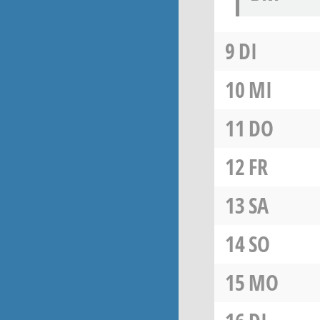
9
DI
10
MI
11
DO
12
FR
13
SA
14
SO
15
MO