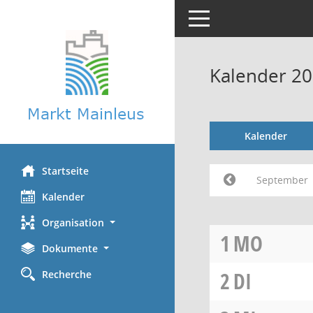
Toggle navigation
Kalender 2
Kalender
Startseite
September
Kalender
Organisation
1
MO
Dokumente
2
DI
Recherche