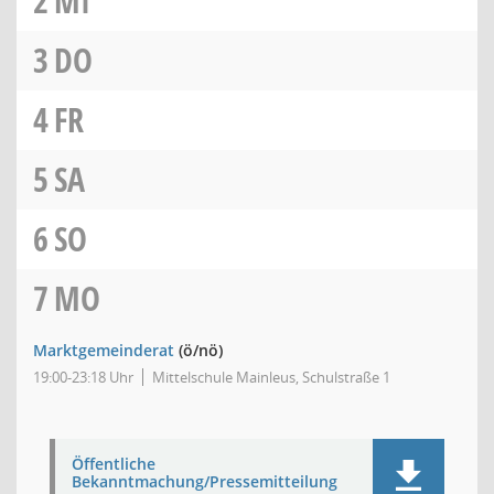
2
MI
3
DO
4
FR
5
SA
6
SO
7
MO
Marktgemeinderat
(ö/nö)
19:00-23:18 Uhr
Mittelschule Mainleus, Schulstraße 1
Öffentliche
Bekanntmachung/Pressemitteilung