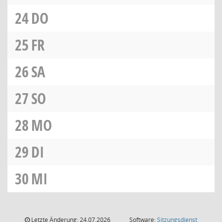
24
DO
25
FR
26
SA
27
SO
28
MO
29
DI
30
MI
Letzte Änderung: 24.07.2026
Software:
Sitzungsdienst