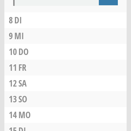
8
DI
9
MI
10
DO
11
FR
12
SA
13
SO
14
MO
15
DI