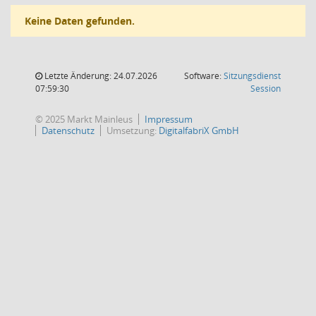
Keine Daten gefunden.
Letzte Änderung: 24.07.2026
Software:
Sitzungsdienst
(Wird in
07:59:30
Session
© 2025 Markt Mainleus
Impressum
Datenschutz
Umsetzung:
DigitalfabriX GmbH