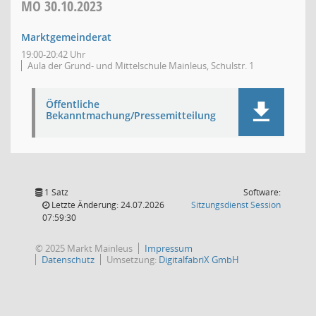
MO
30.10.2023
Marktgemeinderat
19:00-20:42 Uhr
Aula der Grund- und Mittelschule Mainleus, Schulstr. 1
Öffentliche
Bekanntmachung/Pressemitteilung
1 Satz
Software:
(Wird in
Letzte Änderung: 24.07.2026
Sitzungsdienst
Session
07:59:30
© 2025 Markt Mainleus
Impressum
Datenschutz
Umsetzung:
DigitalfabriX GmbH