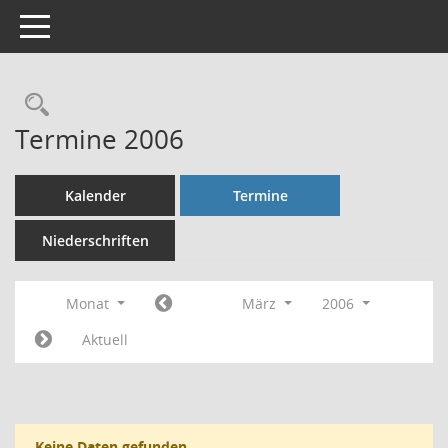
Toggle navigation
Rechercheauswahl
Termine 2006
Kalender
Termine
Niederschriften
Monat
März
2006
Aktuell
Keine Daten gefunden.