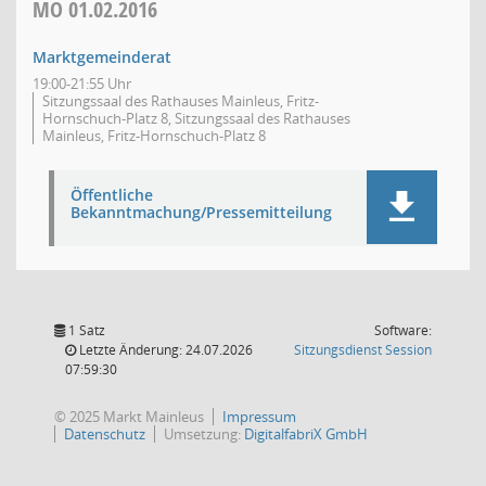
MO
01.02.2016
Marktgemeinderat
19:00-21:55 Uhr
Sitzungssaal des Rathauses Mainleus, Fritz-
Hornschuch-Platz 8, Sitzungssaal des Rathauses
Mainleus, Fritz-Hornschuch-Platz 8
Öffentliche
Bekanntmachung/Pressemitteilung
1 Satz
Software:
(Wird in
Letzte Änderung: 24.07.2026
Sitzungsdienst
Session
07:59:30
© 2025 Markt Mainleus
Impressum
Datenschutz
Umsetzung:
DigitalfabriX GmbH