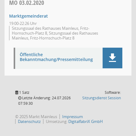
MO
03.02.2020
Marktgemeinderat
19:00-22:26 Uhr
Sitzungssaal des Rathauses Mainleus, Fritz-
Hornschuch-Platz 8, Sitzungssaal des Rathauses
Mainleus, Fritz-Hornschuch-Platz 8
Öffentliche
Bekanntmachung/Pressemitteilung
1 Satz
Software:
(Wird in
Letzte Änderung: 24.07.2026
Sitzungsdienst
Session
07:59:30
© 2025 Markt Mainleus
Impressum
Datenschutz
Umsetzung:
DigitalfabriX GmbH