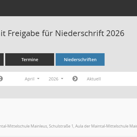
t Freigabe für Niederschrift 2026
Termine
Niederschriften
April
2026
Aktuell
tal-Mittelschule Mainleus, Schulstraße 1, Aula der Maintal-Mittelschule Mai