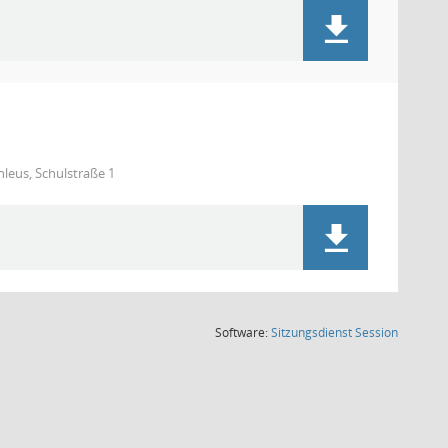
nleus, Schulstraße 1
(Wird in
Software:
Sitzungsdienst
Session