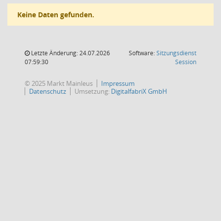
Keine Daten gefunden.
Letzte Änderung: 24.07.2026
Software:
Sitzungsdienst
(Wird in
07:59:30
Session
© 2025 Markt Mainleus
Impressum
Datenschutz
Umsetzung:
DigitalfabriX GmbH