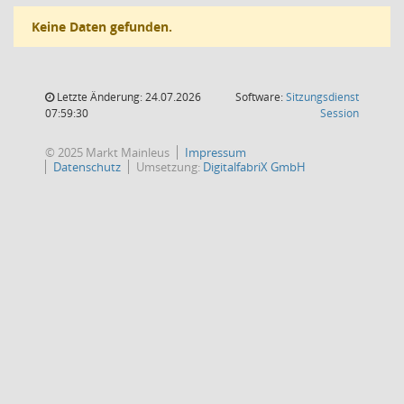
Keine Daten gefunden.
Letzte Änderung: 24.07.2026
Software:
Sitzungsdienst
(Wird in
07:59:30
Session
© 2025 Markt Mainleus
Impressum
Datenschutz
Umsetzung:
DigitalfabriX GmbH