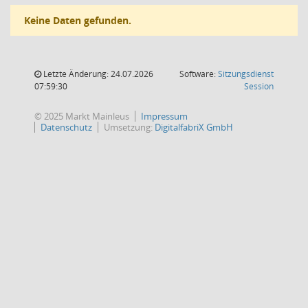
Keine Daten gefunden.
Letzte Änderung: 24.07.2026
Software:
Sitzungsdienst
(Wird in
07:59:30
Session
© 2025 Markt Mainleus
Impressum
Datenschutz
Umsetzung:
DigitalfabriX GmbH