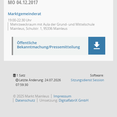
MO
04.12.2017
Marktgemeinderat
19:00-22:30 Uhr
Mehrzweckraum mit Aula der Grund- und Mittelschule
Mainleus, Schulstr. 1, 95336 Mainleus
Öffentliche
Bekanntmachung/Pressemitteilung
1 Satz
Software:
(Wird in
Letzte Änderung: 24.07.2026
Sitzungsdienst
Session
07:59:30
© 2025 Markt Mainleus
Impressum
Datenschutz
Umsetzung:
DigitalfabriX GmbH