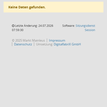
Keine Daten gefunden.
Letzte Änderung: 24.07.2026
Software:
Sitzungsdienst
(Wird in
07:59:30
Session
© 2025 Markt Mainleus
Impressum
Datenschutz
Umsetzung:
DigitalfabriX GmbH