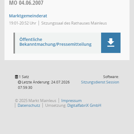
MO
04.06.2007
Marktgemeinderat
19:01-20:52 Uhr
Sitzungssaal des Rathauses Mainleus
Öffentliche
Bekanntmachung/Pressemitteilung
1 Satz
Software:
(Wird in
Letzte Änderung: 24.07.2026
Sitzungsdienst
Session
07:59:30
© 2025 Markt Mainleus
Impressum
Datenschutz
Umsetzung:
DigitalfabriX GmbH