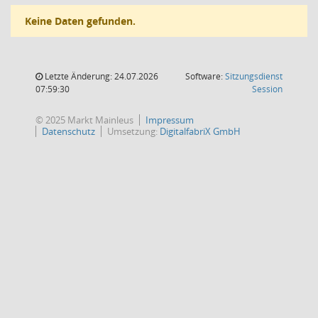
Keine Daten gefunden.
Letzte Änderung: 24.07.2026
Software:
Sitzungsdienst
(Wird in
07:59:30
Session
© 2025 Markt Mainleus
Impressum
Datenschutz
Umsetzung:
DigitalfabriX GmbH