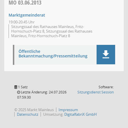
MO
03.06.2013
Marktgemeinderat
19:00-20:45 Uhr
Sitzungssaal des Rathauses Mainleus, Fritz-
Hornschuch-Platz 8, Sitzungssaal des Rathauses
Mainleus, Fritz-Hornschuch-Platz 8
Öffentliche
Bekanntmachung/Pressemitteilung
1 Satz
Software:
(Wird in
Letzte Änderung: 24.07.2026
Sitzungsdienst
Session
07:59:30
© 2025 Markt Mainleus
Impressum
Datenschutz
Umsetzung:
DigitalfabriX GmbH