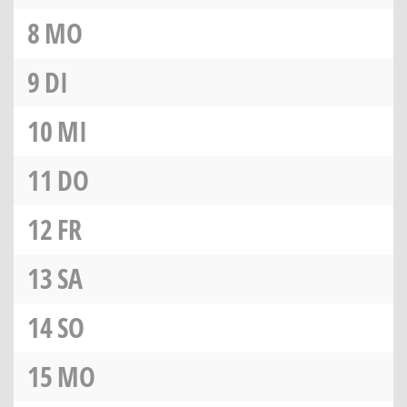
8
MO
9
DI
10
MI
11
DO
12
FR
13
SA
14
SO
15
MO