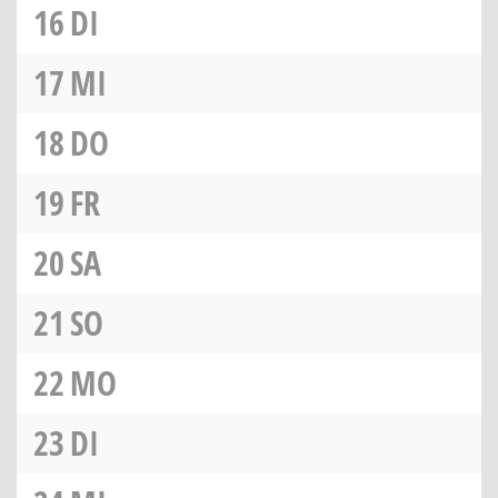
16
DI
17
MI
18
DO
19
FR
20
SA
21
SO
22
MO
23
DI