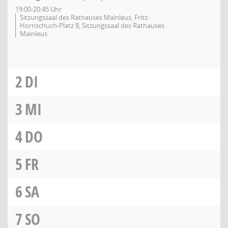
19:00-20:45 Uhr
Sitzungssaal des Rathauses Mainleus, Fritz-
Hornschuch-Platz 8, Sitzungssaal des Rathauses
Mainleus
2
DI
3
MI
4
DO
5
FR
6
SA
7
SO