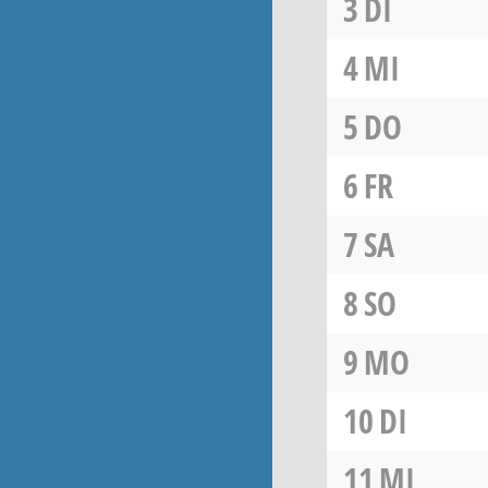
3
DI
4
MI
5
DO
6
FR
7
SA
8
SO
9
MO
10
DI
11
MI