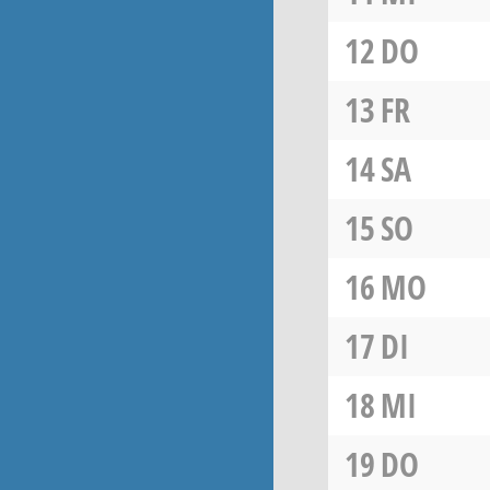
12
DO
13
FR
14
SA
15
SO
16
MO
17
DI
18
MI
19
DO