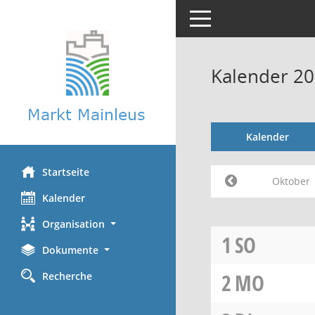
Toggle navigation
Kalender 2
Kalender
Startseite
Oktober
Kalender
Organisation
1
SO
Dokumente
2
MO
Recherche