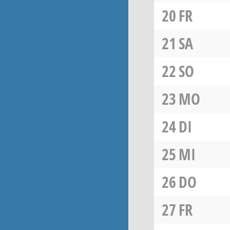
20
FR
21
SA
22
SO
23
MO
24
DI
25
MI
26
DO
27
FR