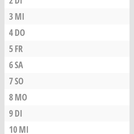
2
DI
3
MI
4
DO
5
FR
6
SA
7
SO
8
MO
9
DI
10
MI