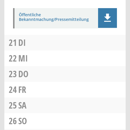
Öffentliche
Bekanntmachung/Pressemitteilung
21
DI
22
MI
23
DO
24
FR
25
SA
26
SO