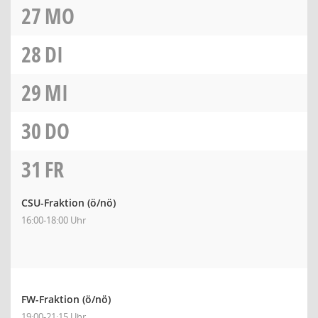
27
MO
28
DI
29
MI
30
DO
31
FR
CSU-Fraktion
(ö/nö)
16:00-18:00 Uhr
FW-Fraktion
(ö/nö)
19:00-21:15 Uhr