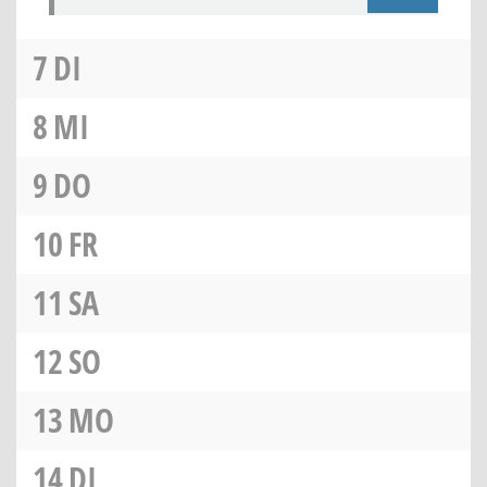
7
DI
8
MI
9
DO
10
FR
11
SA
12
SO
13
MO
14
DI