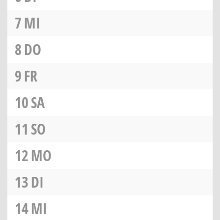
7
MI
8
DO
9
FR
10
SA
11
SO
12
MO
13
DI
14
MI