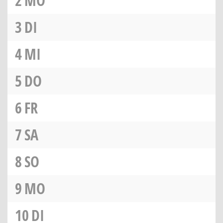
2
MO
3
DI
4
MI
5
DO
6
FR
7
SA
8
SO
9
MO
10
DI