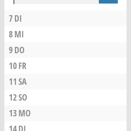
7
DI
8
MI
9
DO
10
FR
11
SA
12
SO
13
MO
14
DI