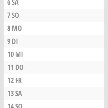
6
SA
7
SO
8
MO
9
DI
10
MI
11
DO
12
FR
13
SA
14
SO