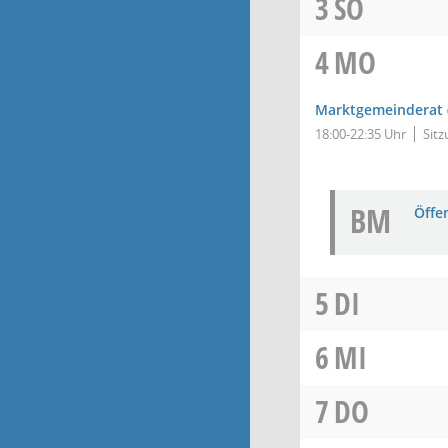
3
SO
4
MO
Marktgemeinderat
18:00-22:35 Uhr
Sitz
BM
Öffe
5
DI
6
MI
7
DO