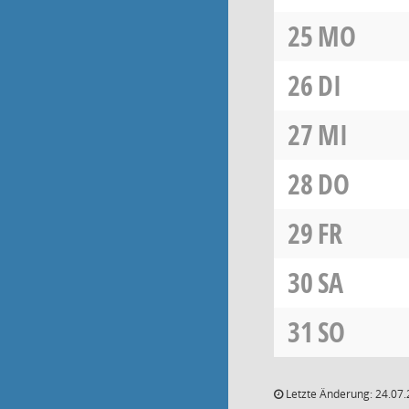
25
MO
26
DI
27
MI
28
DO
29
FR
30
SA
31
SO
Letzte Änderung: 24.07.