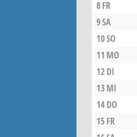
8
FR
9
SA
10
SO
11
MO
12
DI
13
MI
14
DO
15
FR