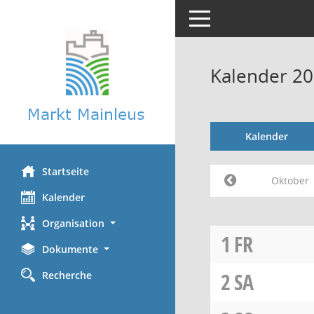
Toggle navigation
Kalender 2
Kalender
Startseite
Oktober
Kalender
Organisation
1
FR
Dokumente
2
SA
Recherche