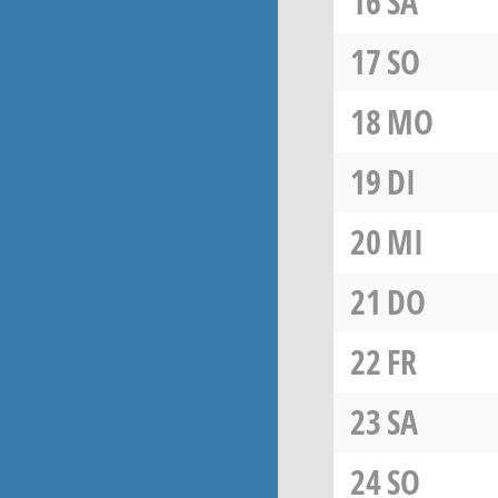
16
SA
17
SO
18
MO
19
DI
20
MI
21
DO
22
FR
23
SA
24
SO